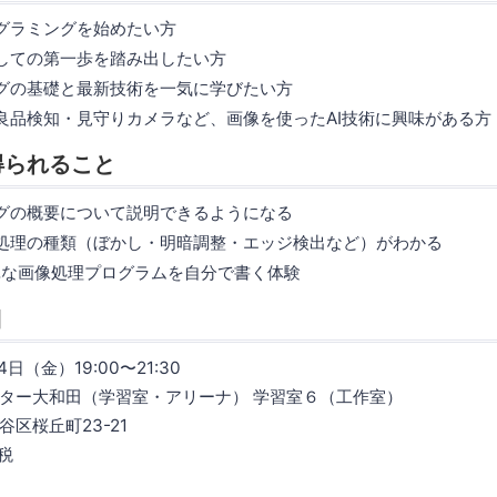
グラミングを始めたい方
しての第一歩を踏み出したい方
グの基礎と最新技術を一気に学びたい方
良品検知・見守りカメラなど、画像を使ったAI技術に興味がある方
得られること
グの概要について説明できるようになる
処理の種類（ぼかし・明暗調整・エッジ検出など）がわかる
簡単な画像処理プログラムを自分で書く体験
細
4日（金）19:00〜21:30
ター大和田（学習室・アリーナ） 学習室６（工作室）
丘町23-21
＋税