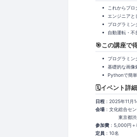
これからプロ
エンジニアと
プログラミン
自動運転・不
🎯この講座で
プログラミン
基礎的な画像
Pythonで
🗓イベント詳
日程
：2025年11月1
会場
：文化総合セン
東京都渋谷区桜
参加費
：5,000円
定員
：10名