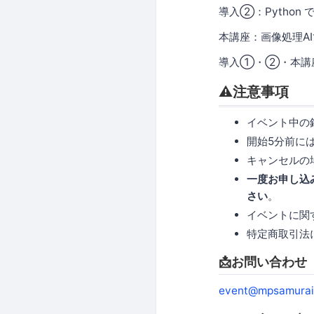
導入②：Python
本講座：画像処理AIで
導入①・②・本講
⚠️注意事項
イベント中の
開始5分前に
キャンセルの
一度お申し込
さい
。
イベントに関
特定商取引法
📩お問い合わせ
event@mpsamurai