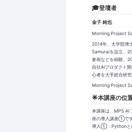
🎓登壇者
金子 純也
Morning Projec
2014年、大学院博
Samuraiを設立
参画などを経験。201
自社AIプロダクト開
心者を大手総合研究
Morning Projec
🌟本講座の位
本講座は、MPS A
座の導入講座①で
導入①：Python