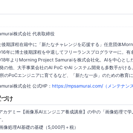
t Samurai株式会社 代表取締役
士後期課程在籍中に「新たなチャレンジを応援する」任意団体Morning 
。2016年に博士後期課程を中退してフリーランスプログラマーに。有
8年よりMorning Project Samuraiを株式会社化。AIを中心
発の他、大手事業会社のAI PoC やAI システム開発も多数手がけ
所のPoCエンジニアに育てるなど、「新たな一歩」のための教育
t Samurai株式会社 公式HP：
https://mpsamurai.com/（メンテナ
置づけ
I アカデミー【画像系AIエンジニア養成講座】の中の「画像処理で学ぶ 
す。
と画像処理AI基礎の基礎（5,000円＋税）